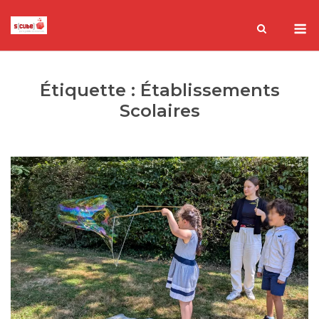
Skip
M
to
content
Étiquette :
Établissements
Scolaires