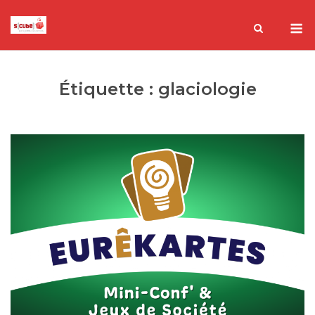
Skip
M
to
content
Étiquette :
glaciologie