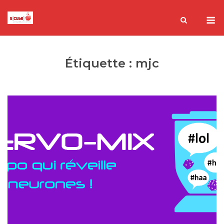
Skip
M
to
content
Étiquette :
mjc