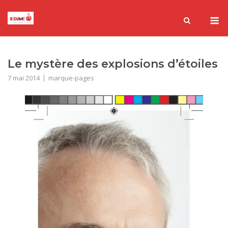
Skip
M
to
content
Le mystère des explosions d’étoiles
7 mai 2014
marque-pages